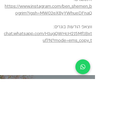
https://www.instagram.com/ben_shemen_b
ogrim?igsh=MW02eXByYWhueDFnaQ
ווצאפ הודעות בוגרים:
chat.whatsapp.com/H1ugQWHcH215Mf1Bxt
uf7N?mode=ems_copy_t
"התקשרו אליי מבן שמן ממש
כשהשתחררתי, הייתי מבולבלת- לא
הצלחתי למצוא עבודה, לא היו לי קורות
חיים ולא ידעתי איך אני בכלל ניגשת לכל
זה. רכזת הבוגרים עזרה לי לאורך הדרך-