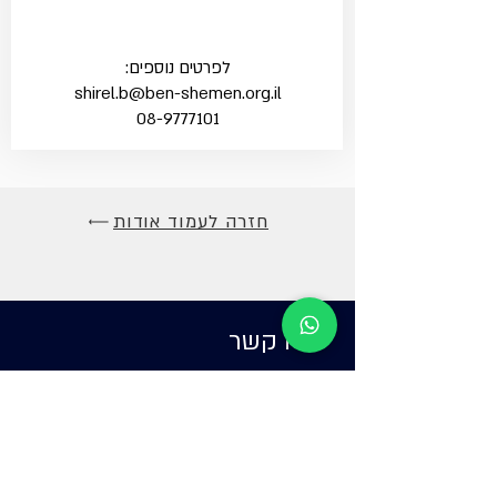
לפרטים נוספים:
shirel.b@ben-shemen.org.il
08-9777101
חזרה לעמוד אודות
צרו קשר
08-9777101
Shirel.b@ben-shemen.org.il
כפר הנוער בן שמן, מיקוד 7311200