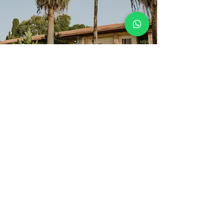
אתרים בכפר
בכפר הנוער בן שמן מספר אתרים היסטוריים,
המציינים את התפתחותה של מדינת ישראל. מהמקום
בו נשתל העץ הראשון של יער הרצל, עמדת השמירה
של שמעון פרס, החצר הפנימית בה הוקם הכפר,
ארכיון מעודכן, "מוזיאתר" ועוד.