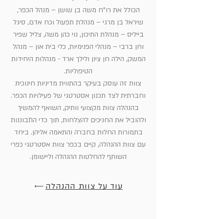
הכולל את רו"ח משה בן שושן – מנהל הכפר,
שיראל בן מרגי – מנהלת תפעול וכח אדם, סיגל
בייליס – מנהלת התיכון, נוי כהן משה, צליל שפיר
וחן ברבי – מנהלי הפנימיות, כלי בית און – מנהל
המשק, הילה חן ציון ולילך ארד - מנהלות היחידות
הטיפוליות.
צוות זה עוסק בעיקר בהתווית מדיניות חינוכית
וחברתית לצד תכנון אסטרטגי של פעילויות הכפר.
בהנהלה צוות מקצועי וותיק, השואף להמשיך
ולהוביל את החניכים להצלחות, תוך כדי התבוננות
בתמורות החלות בחברה והתאמה אליהן. ביחד
עם צוות ההנהלה, קיים בכפר צוות אסטרטגי כפרי
השותף להחלטות ההנהלה וליישומן.
עוד על צוות ההנהלה