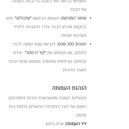
תשמישי קדושה ושי בטקס בני ובנות המצווה
של הכפר.
שימור המורשת:
הוצאת הביטאון
"שיבולים"
, סיוע
בהקמת ארכיון הכפר וחדר ההנצחה לחללי
מערכות ישראל.
חוגגים 100 שנים:
לקראת שנת המאה לכפר
(2027), אנו מקימים את
"קיר ה-100"
- יצירת
קרמיקה קהילתית שתשלב תמונות מהווי הכפר
לאורך הדורות.
הנהגת העמותה
הפעילות הענפה מתאפשרת הודות למסירותם
וזמנם של חברי ההנהלה הפועלים בהתנדבות
מלאה:
יו"ר העמותה:
אריק פינטו