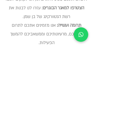
הצטרפו למאגר הבוגרים:
עזרו לנו לבנות את
רשת הנטוורקינג של בן שמן.
תרומה ועשייה:
אנו מזמינים אתכם לתרום
מזמנכם, מרעיונותיכם וממשאביכם להמשך
הפעילות.
ליצירת קשר ועדכון פרטים (וואטסאפ):
054-6054131
מליון תודות לא יספיקו , הענקתם לי
ילדות מופלאה, עזרתם לעצב את
האדם, האישה והאמא שאני היום.
מיטל ברינזה, בוגרת הכפר