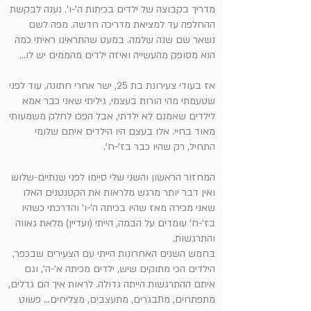
מדריך בקבוצה של ילדים בכיתות ה'-ו'. נענה לבקשת
ההחלפה עד למציאת מדריכה חדשה. מפה לשם
נשאר שם שנה שלמה. במעט שהתראינו ראיתי כמה
הוא מסופק מהעשייה ואיזה ילדים מהממים יש לו...
אז בעודי צעירונת בת 25, ישר אחרי חתונה, עוד לפני
שטעמתי מהי הורות בעצמי, גיליתי שאני כבר אמא
לילדים שאמנם לא ילדתי, אבל הפכו לחלק משמעותי
מאוד בחיי. אלו בעצם היו הילדים איתם שלומי
התחיל, רק שהיו כבר בז'-ח'.
המחזור הראשון והשני שלי סיימו לפני שנתיים-שלוש
ואין דבר יותר מרגש מלראות את הקטנטנים האלו
שאני מכירה מאז שהיו בכיתה ה'-ו' והדרכתי כשהיו
בז'-ח' עומדים על הבמה, הייתי (ועדיין) מלאת גאווה
והתרגשות.
בחמש השנים האחרונות הייתי עם הצעירים שבכפר,
הילדים הכי מתוקים שיש, ילדים מכיתה א'-ה', וגם
איתם ההתרגשות הייתה גדולה. לראות איך הם גדלים,
מתפתחים, מתבגרים, מתעצבים, מצליחים... פשוט