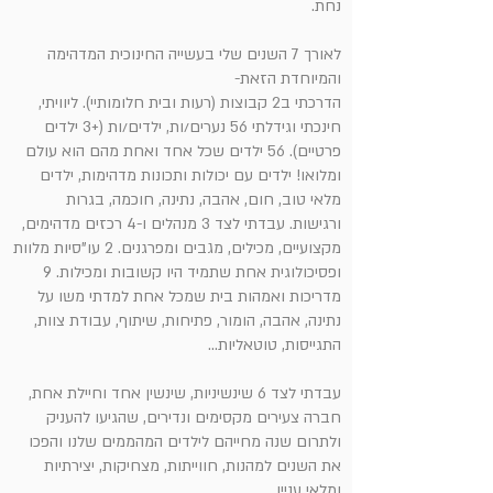
נחת.
לאורך 7 השנים שלי בעשייה החינוכית המדהימה
והמיוחדת הזאת-
הדרכתי ב2 קבוצות (רעות ובית חלומותיי). ליוויתי,
חינכתי וגידלתי 56 נערים/ות, ילדים/ות (+3 ילדים
פרטיים). 56 ילדים שכל אחד ואחת מהם הוא עולם
ומלואו! ילדים עם יכולות ותכונות מדהימות, ילדים
מלאי טוב, חום, אהבה, נתינה, חוכמה, בגרות
ורגישות. עבדתי לצד 3 מנהלים ו-4 רכזים מדהימים,
מקצועיים, מכילים, מגבים ומפרגנים. 2 עו"סיות מלוות
ופסיכולוגית אחת שתמיד היו קשובות ומכילות. 9
מדריכות ואמהות בית שמכל אחת למדתי משו על
נתינה, אהבה, הומור, פתיחות, שיתוף, עבודת צוות,
התגייסות, טוטאליות...
עבדתי לצד 6 שינשיניות, שינשין אחד וחיילת אחת,
חברה צעירים מקסימים ונדירים, שהגיעו להעניק
ולתרום שנה מחייהם לילדים המהממים שלנו והפכו
את השנים למהנות, חווייתות, מצחיקות, יצירתיות
ומלאי עניין...