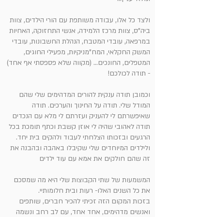
ולצד כל אלו, עבודה משותפת עם הורי הילדים, צוות
ביה"ס, צוות מרכז הלמידה, אנשי התחזוקה, האחיות
במרפאה, עובדי המטבח, הנהלת החשבונות, עובדי
המשק החקלאי, המח"מניקיות, מפעילי החוגים,
המטפלים, החונכים... (מקווה שלא פספסתי אף אחד)
- תודה לכולכם!
וכמובן תודה ענקית להורים המדהימים שלי שהם
המודל שלי. תודה על החינוך והערכים. תודה
שאיפשרתם לי להעניק ועזרתם לי מלא עם הנכדים
תודה לאהובי שהיה לי אוזן קשבת וכתף תומכת בכל
הרגעים ובזכותו הצלחתי לעבוד ולהקים בית יחד.
ולילדים המיוחדים שלי שקיבלו באהבה ובהבנה את
זה שהם חולקים את אמא עם עוד ילדים
המשמעות של שתי הקבוצות שלי היא מה שמסכם
את כל השנים האלו- רעות ובית חלומותיי.
בזכות המקום הזה זכיתי להכיר חברים, שותפים
ואנשים מדהימים, אחד אחד, עם לב רחב ונשמה