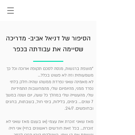
הסיפור של דניאל אביב- מדריכה
שסיימה את עבודתה בכפר
"מוצפת ברגשות, מנסה לסכם תקופה ארוכה וכל כך
משמעותית וזה לא פשוט בכלל...
לא מאמינה שאני נפרדת ממשהו שהיה חלק בלתי
נפרד ממני, מהיומיום שלי, מהמחשבות התמידיות
שלי, מהעשייה שלי במהלך כל שעה, יום ושנה במשך
7 שנים... בימים, בלילות, בימי חול, בשבתות, בחגים
ובחופשים. 24/7.
מאז שאני זוכרת את עצמי (או בעצם מאז שאני לא
זוכרת... בכל זאת חודשים ראשונים בחיי) אני חיה
ונושמת את בן שמן. כשנולדתי הוריי חזרו לכפר,