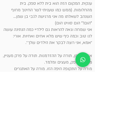
ענקית. המקום הזה הוא בית ללא ספק. בית
מהחלומות. (ממש כמו שעניתי לשר החינוך מחוף
השנהב לשאלתו מה אני מרגישה לגבי בן שמן...
"הום!" הום סוויט הום)
אני שמחה וגאה להראות גם לילדיי כמה הנתינה עושה
לנו טוב וכמה כיף שיש מלא אחים ואחיות. אורי:
״אמא, אני רוצה לבקר את הילדים שלך״.
אז בן שמן, תודה על ההזדמנות. תודה על פרק מעניין,
מהנה, מספק, מעצים ומלמד.
מודה על התקופה היפה הזו. מודה על האתגרים
והקשיים, על התהליכים וההצלחות, על הכיף והצחוק,
החיוכים והחיבוקים.
תודה לכל שותפיי ותודה ענקית ל-56 הילדים
המהממים שלי שנתנו לי להיות חלק מחייהם. תפסתם
מקום גדול בחיי ובליבי ותמיד תישארו שם.
שלום בית. שלום ממלכה קסומה.
אוהבת מלא ולתמיד! "