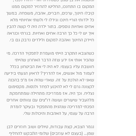
המקום בו התחנכו, החליטו להחזיר למקום ממנו
קיבלו חינוך, ערכים, חברים, אהבה, משפחה. במשך
כל ילדותי הוריי חינכו וגידלו לי ולשתי אחיותיי מלא
אחים ואחיות נוספים. בתור ילדה היה לי קשה להבין
איך יש לי כל כך הרבה אחים ואחיות. בגרתי וכנראה
חיידק החינוך ואהבה למקום ולילדים נדבק גם בי.
כשהצבא התקרב הייתי מועמדת לתפקיד הדרכה. מי
שהכיר אותי אז ידע שזה הדבר האחרון שהייתי
חושבת עליו בעצמי. לא היה לי את הביטחון בכלל
לעמוד מול אנשים, אז להדריך? לראיון הגעתי בידיעה
שאני לא הולכת על זה. שאדי שהיה אז מ״פ בהכנה
לקצונה גרם לי לא להיכנע לפחד ולנסות. מקסימום
נצליח. וכך היה. אז ממדריכה מתחילה שמתחמקת
מלהעביר שיעורים ועושה דו"צים עם צוותים אחרים
הפכתי למדריכה שנהנית מהתפקיד ובעיקר לומדת
הרבה על עצמי, על האהבות והיכולות שלי.
נגמר הצבא, קצת עבודות, טיולים ושוב חוזרים לבן
שמן... (בעצם לא עוזבים) שלומי התבקש להחליף