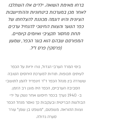
ברחו מאימת השואה. ילדים אלו השתלבו
לאחר מכן במערכות ביטחוניות וההתיישבות
הציונית והיוו דוגמה מכוננת להצלחתו של
כפר הנוער והצוות החינוכי להנחיל ערכים
תחת מחסור תקציבי ואיומים קיומיים.
המפורסם שבהם הוא בוגר הכפר, שמעון
(פרסקי) פרס ז"ל.
בימי המרד הערבי הגדול, נורו יריות על הכפר
לעיתים תכופות. תודות למערכת היחסים הטובה
ששררה בין מנהל הכפר ד"ר זיגפריד להמן לתושבי
הסביבה הערביים, הכפר היה מוגן רב הזמן.
ב- 1940 נערך בכפר חיפוש אחר נשק על ידי
הבולשת הבריטית ובעקבות כך נאסר מנהל הכפר
וצוות ההוראה. משפטם, "משפט בן שמן" עורר
סערה גדולה.