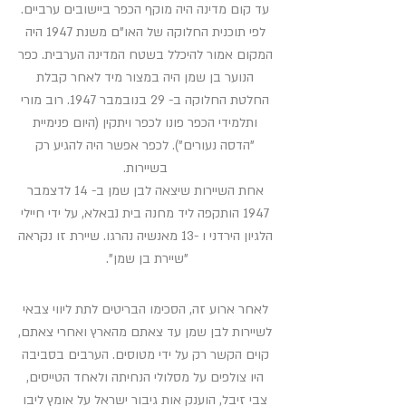
עד קום מדינה היה מוקף הכפר ביישובים ערביים.
לפי תוכנית החלוקה של האו"ם משנת 1947 היה
המקום אמור להיכלל בשטח המדינה הערבית. כפר
הנוער בן שמן היה במצור מיד לאחר קבלת
החלטת החלוקה ב- 29 בנובמבר 1947. רוב מורי
ותלמידי הכפר פונו לכפר ויתקין (היום פנימיית
"הדסה נעורים"). לכפר אפשר היה להגיע רק
בשיירות.
אחת השיירות שיצאה לבן שמן ב- 14 לדצמבר
1947 הותקפה ליד מחנה בית נבאלא, על ידי חיילי
הלגיון הירדני ו -13 מאנשיה נהרגו. שיירת זו נקראה
"שיירת בן שמן".
לאחר ארוע זה, הסכימו הבריטים לתת ליווי צבאי
לשיירות לבן שמן עד צאתם מהארץ ואחרי צאתם,
קוים הקשר רק על ידי מטוסים. הערבים בסביבה
היו צולפים על מסלולי הנחיתה ולאחד הטייסים,
צבי זיבל, הוענק אות גיבור ישראל על אומץ ליבו