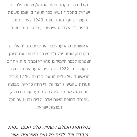
קורנברג. בהקמת הועד המנהל, שימש וילפריד
ישראל בתפקיד נשיא כפר הנוער בן שמן משנות
העשרים ועד מותו בשנת 1943. לצידו, תמכו
בכפר ד"ר אלברט איינשטיין, מרטין בובר ועוד.
הראשונים שהגיעו לכפר היו ילדים מבית הילדים
בקובנה, אותו ניהל ד"ר זיגפריד להמן. עם הזמן
הצטרפו לכפר תלמידים מהארץ וממקומות אחרים
בעולם. ב- 1932 קלט כפר הנוער את הקבוצה
הראשונה של עליית הנוער, קבוצה של 12 נערים
ונערות שהגיעו ארצה על ידי רחה פראייר. קבוצה
זו סימנה את תחילתה של תנועת עלייה גדולה,
שמנתה בסופה מאות אלפי ילדים ובני נוער מכל
תפוצות ישראל.
במלחמת העולם השנייה קלט הכפר כמות
נכבדה של ילדים פליטים מאירופה אשר