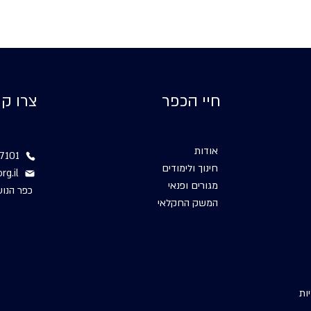
חיי הכפר
צרו ק
אודות
7101
חינוך ולימודים
rg.il
מגורים ופנאי
כפר הנוער 
המשק החקלאי
ות